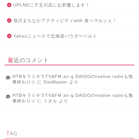
UPLND二子玉川店にお邪魔します！
旭川まちなかアクティビティwith 食べマルシェ！
Yahooニュースで北海道パウダーベルト
最近のコメント
HTBキラ☆キラTV&FM air-g DAIGOのrealive radioも無
事終わり☆
に
SiteMaster
より
HTBキラ☆キラTV&FM air-g DAIGOのrealive radioも無
事終わり☆
に
トオル
より
TAG