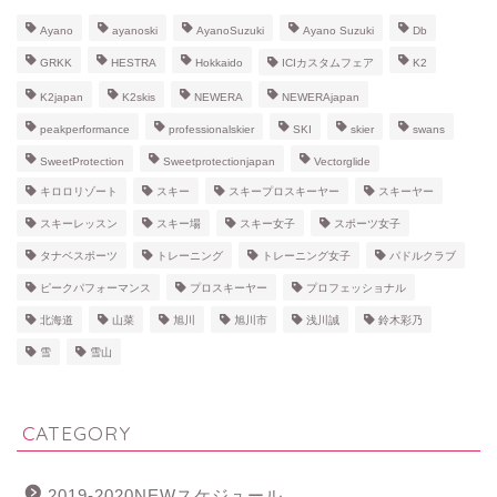
Ayano
ayanoski
AyanoSuzuki
Ayano Suzuki
Db
GRKK
HESTRA
Hokkaido
ICIカスタムフェア
K2
K2japan
K2skis
NEWERA
NEWERAjapan
peakperformance
professionalskier
SKI
skier
swans
SweetProtection
Sweetprotectionjapan
Vectorglide
キロロリゾート
スキー
スキープロスキーヤー
スキーヤー
スキーレッスン
スキー場
スキー女子
スポーツ女子
タナベスポーツ
トレーニング
トレーニング女子
パドルクラブ
ピークパフォーマンス
プロスキーヤー
プロフェッショナル
北海道
山菜
旭川
旭川市
浅川誠
鈴木彩乃
雪
雪山
CATEGORY
2019-2020NEWスケジュール