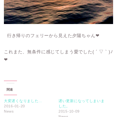
行き帰りのフェリーから見えた夕陽ちゃん❤︎
これまた、無条件に感じてしまう愛でした( ´ ▽ ` )ﾉ
❤︎
関連
大変遅くなりました…
遅い更新になってしまいま
2016-01-20
した。
News
2015-10-09
News