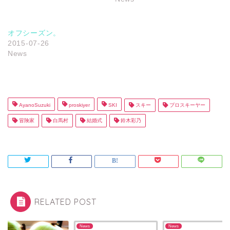
オフシーズン。
2015-07-26
News
AyanoSuzuki
proskiyer
SKI
スキー
プロスキーヤー
冒険家
白馬村
結婚式
鈴木彩乃
RELATED POST
s
News
News