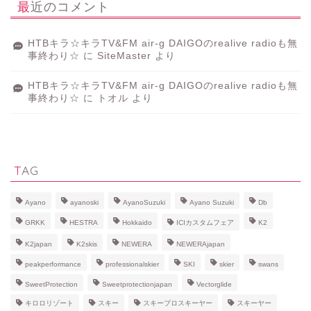
最近のコメント
HTBキラ☆キラTV&FM air-g DAIGOのrealive radioも無
事終わり☆
に
SiteMaster
より
HTBキラ☆キラTV&FM air-g DAIGOのrealive radioも無
事終わり☆
に
トオル
より
TAG
Ayano
ayanoski
AyanoSuzuki
Ayano Suzuki
Db
GRKK
HESTRA
Hokkaido
ICIカスタムフェア
K2
K2japan
K2skis
NEWERA
NEWERAjapan
peakperformance
professionalskier
SKI
skier
swans
SweetProtection
Sweetprotectionjapan
Vectorglide
キロロリゾート
スキー
スキープロスキーヤー
スキーヤー