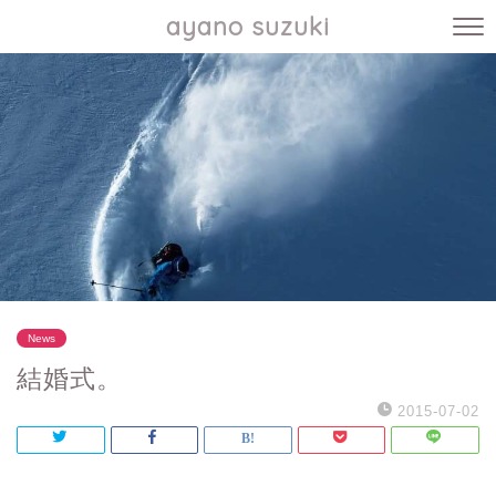
ayano suzuki
News
結婚式。
2015-07-02