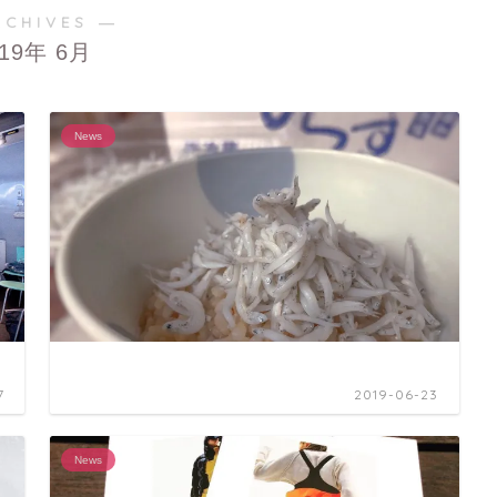
RCHIVES ―
019年 6月
News
7
2019-06-23
News