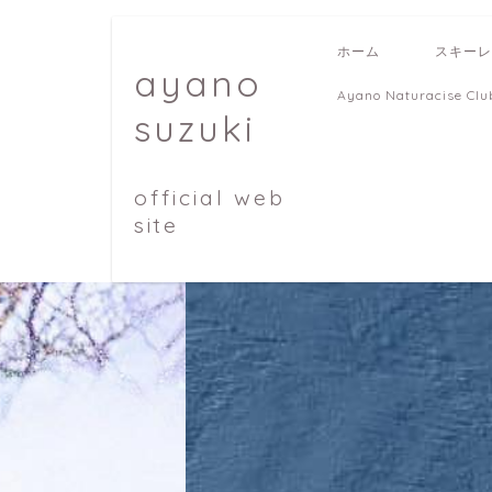
ホーム
スキーレ
ayano
Ayano Naturacise Clu
suzuki
official web
site