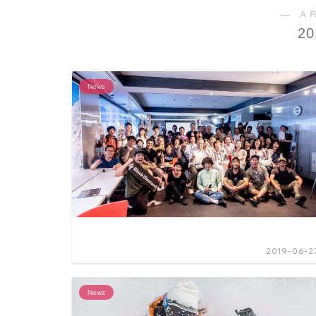
― A
2
News
2019-06-2
News