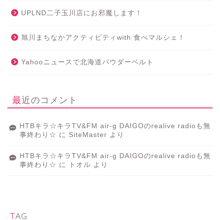
UPLND二子玉川店にお邪魔します！
旭川まちなかアクティビティwith 食べマルシェ！
Yahooニュースで北海道パウダーベルト
最近のコメント
HTBキラ☆キラTV&FM air-g DAIGOのrealive radioも無
事終わり☆
に
SiteMaster
より
HTBキラ☆キラTV&FM air-g DAIGOのrealive radioも無
事終わり☆
に
トオル
より
TAG