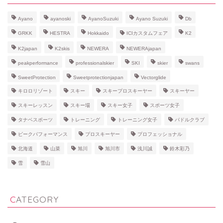
Ayano
ayanoski
AyanoSuzuki
Ayano Suzuki
Db
GRKK
HESTRA
Hokkaido
ICIカスタムフェア
K2
K2japan
K2skis
NEWERA
NEWERAjapan
peakperformance
professionalskier
SKI
skier
swans
SweetProtection
Sweetprotectionjapan
Vectorglide
キロロリゾート
スキー
スキープロスキーヤー
スキーヤー
スキーレッスン
スキー場
スキー女子
スポーツ女子
タナベスポーツ
トレーニング
トレーニング女子
パドルクラブ
ピークパフォーマンス
プロスキーヤー
プロフェッショナル
北海道
山菜
旭川
旭川市
浅川誠
鈴木彩乃
雪
雪山
CATEGORY