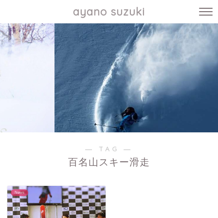
ayano suzuki
― TAG ―
百名山スキー滑走
News