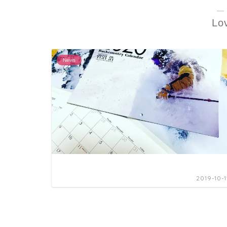
―
Lo
News
2019-10-1