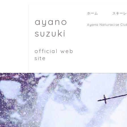
ホーム
スキーレ
ayano
Ayano Naturacise Clu
suzuki
official web
site