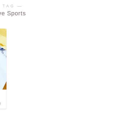
 TAG ―
ve Sports
1