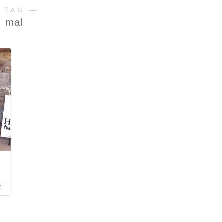
 TAG ―
mal
2