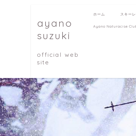
ホーム
スキーレ
ayano
Ayano Naturacise Clu
suzuki
official web
site