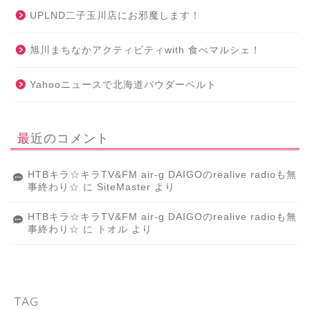
UPLND二子玉川店にお邪魔します！
旭川まちなかアクティビティwith 食べマルシェ！
Yahooニュースで北海道パウダーベルト
最近のコメント
HTBキラ☆キラTV&FM air-g DAIGOのrealive radioも無
事終わり☆
に
SiteMaster
より
HTBキラ☆キラTV&FM air-g DAIGOのrealive radioも無
事終わり☆
に
トオル
より
TAG