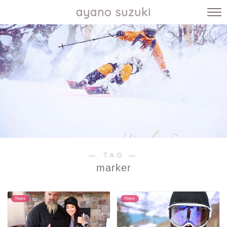
ayano suzuki
― TAG ―
marker
News
News