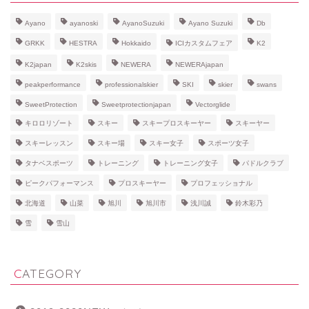
Ayano
ayanoski
AyanoSuzuki
Ayano Suzuki
Db
GRKK
HESTRA
Hokkaido
ICIカスタムフェア
K2
K2japan
K2skis
NEWERA
NEWERAjapan
peakperformance
professionalskier
SKI
skier
swans
SweetProtection
Sweetprotectionjapan
Vectorglide
キロロリゾート
スキー
スキープロスキーヤー
スキーヤー
スキーレッスン
スキー場
スキー女子
スポーツ女子
タナベスポーツ
トレーニング
トレーニング女子
パドルクラブ
ピークパフォーマンス
プロスキーヤー
プロフェッショナル
北海道
山菜
旭川
旭川市
浅川誠
鈴木彩乃
雪
雪山
CATEGORY