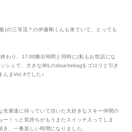
＆編集)の三等流？の伊藤剛くんも来ていて、とっても
が終わり、17:00搬出時間と同時に(私もお世話にな
ュで、大きな90Lのdouchebagをゴロリと引き
まVol.4でした♪
な先輩達に待っていて頂いた大好きなスキー仲間の
ぉー！っと気持ちがもうまたスイッチ入ってしま
頂き、一番楽しい時間になりました。