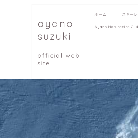
ホーム
スキーレ
ayano
Ayano Naturacise Clu
suzuki
official web
site