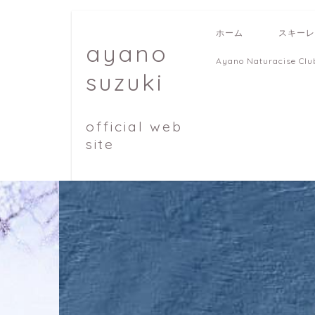
ホーム
スキーレ
ayano
Ayano Naturacise Clu
suzuki
official web
site