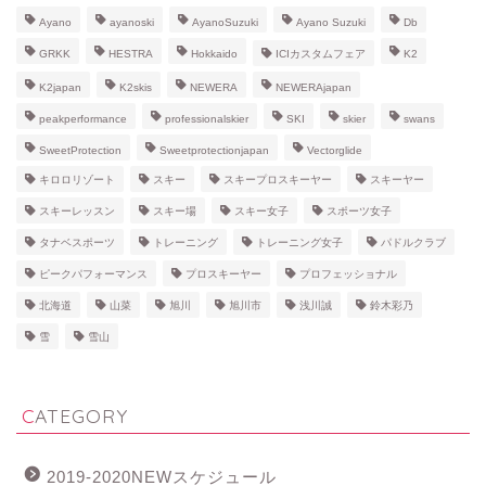
Ayano
ayanoski
AyanoSuzuki
Ayano Suzuki
Db
GRKK
HESTRA
Hokkaido
ICIカスタムフェア
K2
K2japan
K2skis
NEWERA
NEWERAjapan
peakperformance
professionalskier
SKI
skier
swans
SweetProtection
Sweetprotectionjapan
Vectorglide
キロロリゾート
スキー
スキープロスキーヤー
スキーヤー
スキーレッスン
スキー場
スキー女子
スポーツ女子
タナベスポーツ
トレーニング
トレーニング女子
パドルクラブ
ピークパフォーマンス
プロスキーヤー
プロフェッショナル
北海道
山菜
旭川
旭川市
浅川誠
鈴木彩乃
雪
雪山
CATEGORY
2019-2020NEWスケジュール