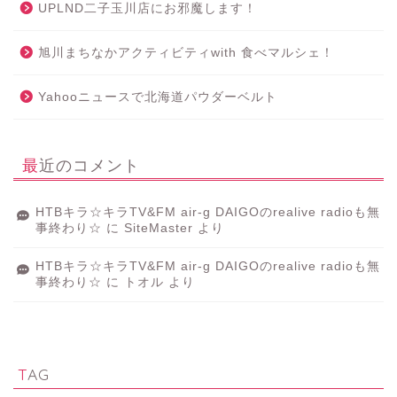
UPLND二子玉川店にお邪魔します！
旭川まちなかアクティビティwith 食べマルシェ！
Yahooニュースで北海道パウダーベルト
最近のコメント
HTBキラ☆キラTV&FM air-g DAIGOのrealive radioも無
事終わり☆
に
SiteMaster
より
HTBキラ☆キラTV&FM air-g DAIGOのrealive radioも無
事終わり☆
に
トオル
より
TAG