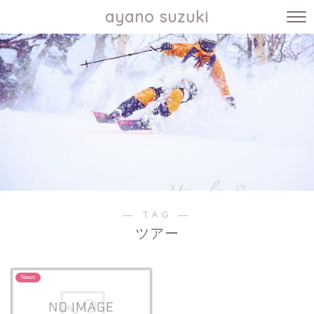
ayano suzuki
― TAG ―
ツアー
News