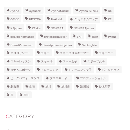
Ayano
ayanoski
AyanoSuzuki
Ayano Suzuki
Db
GRKK
HESTRA
Hokkaido
ICIカスタムフェア
K2
K2japan
K2skis
NEWERA
NEWERAjapan
peakperformance
professionalskier
SKI
skier
swans
SweetProtection
Sweetprotectionjapan
Vectorglide
キロロリゾート
スキー
スキープロスキーヤー
スキーヤー
スキーレッスン
スキー場
スキー女子
スポーツ女子
タナベスポーツ
トレーニング
トレーニング女子
パドルクラブ
ピークパフォーマンス
プロスキーヤー
プロフェッショナル
北海道
山菜
旭川
旭川市
浅川誠
鈴木彩乃
雪
雪山
CATEGORY