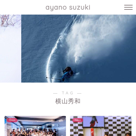
ayano suzuki
― TAG ―
横山秀和
News
News