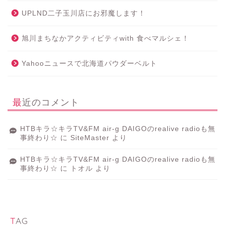
UPLND二子玉川店にお邪魔します！
旭川まちなかアクティビティwith 食べマルシェ！
Yahooニュースで北海道パウダーベルト
最近のコメント
HTBキラ☆キラTV&FM air-g DAIGOのrealive radioも無
事終わり☆
に
SiteMaster
より
HTBキラ☆キラTV&FM air-g DAIGOのrealive radioも無
事終わり☆
に
トオル
より
TAG