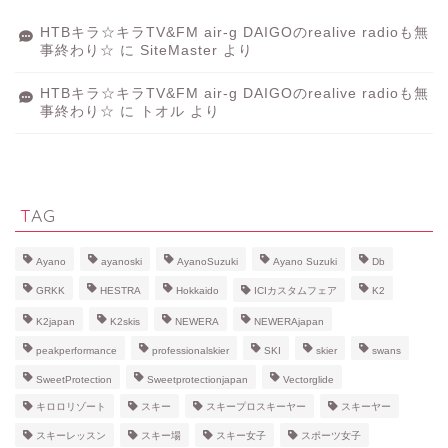
HTBキラ☆キラTV&FM air-g DAIGOのrealive radioも無
事終わり☆
に
SiteMaster
より
HTBキラ☆キラTV&FM air-g DAIGOのrealive radioも無
事終わり☆
に
トオル
より
TAG
Ayano
ayanoski
AyanoSuzuki
Ayano Suzuki
Db
GRKK
HESTRA
Hokkaido
ICIカスタムフェア
K2
K2japan
K2skis
NEWERA
NEWERAjapan
peakperformance
professionalskier
SKI
skier
swans
SweetProtection
Sweetprotectionjapan
Vectorglide
キロロリゾート
スキー
スキープロスキーヤー
スキーヤー
スキーレッスン
スキー場
スキー女子
スポーツ女子