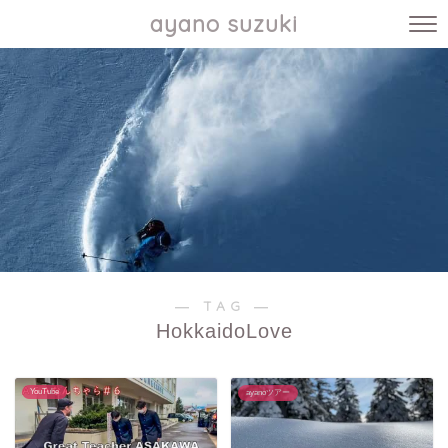
ayano suzuki
― TAG ―
HokkaidoLove
YouTube
ayanoツアー